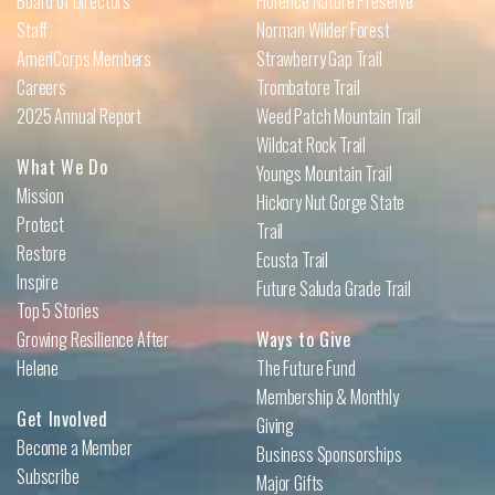
Board of Directors
Florence Nature Preserve
Staff
Norman Wilder Forest
AmeriCorps Members
Strawberry Gap Trail
Careers
Trombatore Trail
2025 Annual Report
Weed Patch Mountain Trail
Wildcat Rock Trail
What We Do
Youngs Mountain Trail
Mission
Hickory Nut Gorge State
Protect
Trail
Restore
Ecusta Trail
Inspire
Future Saluda Grade Trail
Top 5 Stories
Growing Resilience After
Ways to Give
Helene
The Future Fund
Membership & Monthly
Get Involved
Giving
Become a Member
Business Sponsorships
Subscribe
Major Gifts