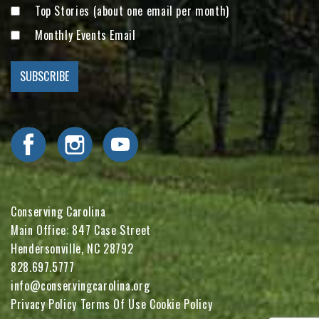
Top Stories (about one email per month)
Monthly Events Email
Visit Conserving Carolina on Facebook
Visit Conserving Carolina on Instagram
Visit Conserving Carolina on YouTube
Conserving Carolina
Main Office: 847 Case Street
Hendersonville, NC 28792
828.697.5777
info@conservingcarolina.org
Privacy Policy
Terms Of Use
Cookie Policy